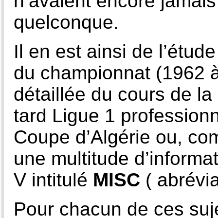
n’avaient encore jamais f
quelconque.
Il en est ainsi de l’étu
du championnat (1962 à 
détaillée du cours de la
tard Ligue 1 professionn
Coupe d’Algérie ou, com
une multitude d’informa
V intitulé
MISC
( abrévi
Pour chacun de ces suje