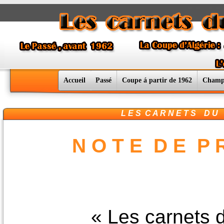
Accueil
Passé
Coupe á partir de 1962
Champ
L E S C A R N E T S D U F
N O T E D E P R
« Les carnets du foo