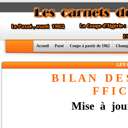
Accueil
Passé
Coupe á partir de 1962
Champ
LES 
B I L A N D E 
F F I C
Mise à jour