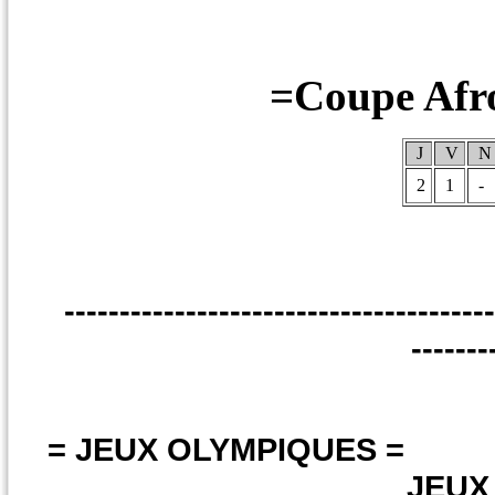
=Coupe Afro
J
V
N
2
1
-
----------------------------------------
-------
= JEUX OLYMPIQUES 
JEUX