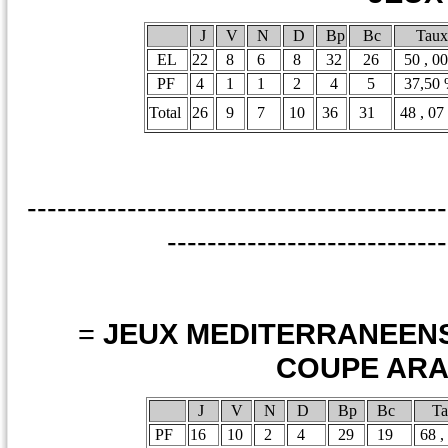
J
V
N
D
Bp
Bc
Taux
EL
22
8
6
8
32
26
50 , 0
PF
4
1
1
2
4
5
37,50
Total
26
9
7
10
36
31
48 , 07
------------------------------------------
----------------------------
=
JEUX MEDI
COUPE ARA
J
V
N
D
Bp
Bc
Ta
PF
16
10
2
4
29
19
68 ,