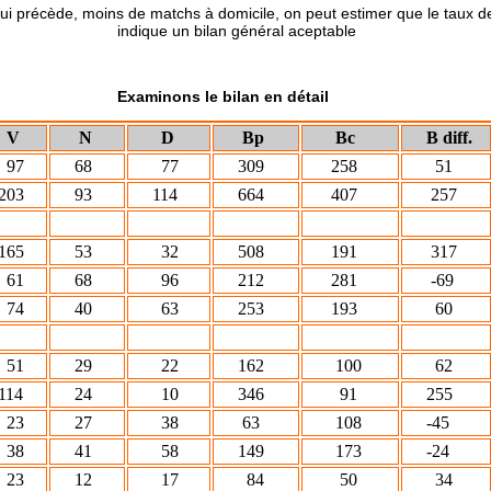
ins de matchs à domicile, on peut estimer que le taux de ré
n général aceptable
Examinons le bilan en détail
V
N
D
Bp
Bc
B diff.
7
68
77
309
258
51
03
93
114
664
407
257
65
53
32
508
191
317
1
68
96
212
281
-69
4
40
63
253
193
60
1
29
22
162
100
62
14
24
10
346
91
255
3
27
38
63
108
-45
8
41
58
149
173
-24
3
12
17
84
50
34