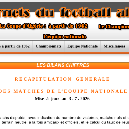
 á partir de 1962
Championnats
Equipe Nationale
Miscellanées
LES BILANS CHIFFRES
R E C A P I T U L A T I O N G E N E R A L E
D E S M A T C H E S D E L‘ E Q U I P E N A T I O N A L E
Mise à jour au 3 . 7 . 2026
hs disputés, avec indication du nombre de victoires, matchs nuls et dé
 terrain neutre, à la fois amicaux et officiels, et le calcul du taux de ré