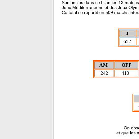
Sont inclus dans ce bilan les 13 matchs
Jeux Méditerranéens et des Jeux Olym
Ce total se répartit en 509 matchs inter
J
652
AM
OFF
242
410
6
On observe qu'il y a moins d
et que les matches amicaux son