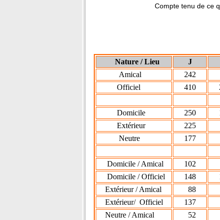
Compte tenu de ce qui précède, mo
indique un bila
Nature / Lieu
J
Amical
242
9
Officiel
410
2
Domicile
250
1
Extérieur
225
6
Neutre
177
7
Domicile / Amical
102
5
Domicile / Officiel
148
1
Extérieur / Amical
88
2
Extérieur/ Officiel
137
3
Neutre / Amical
52
2