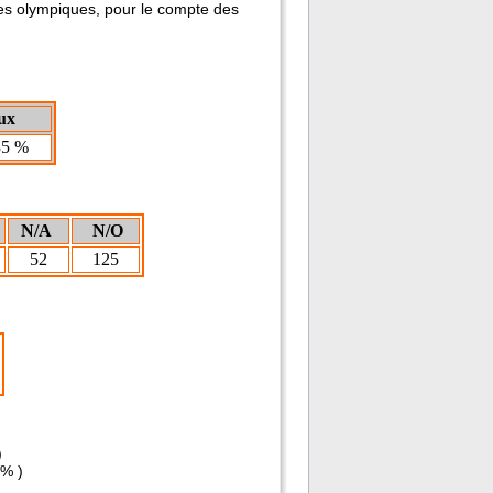
tes olympiques, pour le compte des
ux
35 %
N/A
N/O
52
125
)
% )