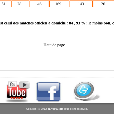
1
28
46
169
143
26
est celui des matches officiels à domicile : 84 , 93 % ; le moins bon
Haut de page
Copyright © 2012
carfootal.dz
! Tous droits réservés.