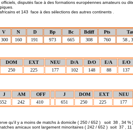
 officiels, disputés face à des formations européennes amateurs ou di
piques.
africains et 143 face à des sélections des autres continents .
V
N
D
Bp
Bc
Bdiff
Pts
Ta
300
160
191
973
665
308
760
58 , 
DOM
EXT
NEU
D/A
D/O
E/A
E/O
250
225
177
102
148
88
137
J
AM
OFF
J
DOM
EXT
NEU
52
242
410
651
250
225
177
e matchs à domicile ( 250 / 652 ) soit 38 , 34 % 
t largement minoritaires ( 242 / 652 ) soit 37 , 11 