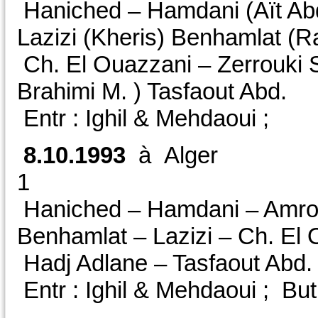
Haniched – Hamdani (Aït Ab
Lazizi (Kheris) Benhamlat (
Ch. El Ouazzani – Zerrouki S.
Brahimi M. ) Tasfaout Abd.
Entr : Ighil & Mehdaoui ;
8.10.1993
à Alger 
1 CDM/
Haniched – Hamdani – Amro
Benhamlat – Lazizi – Ch. El 
Hadj Adlane – Tasfaout Abd
Entr : Ighil & Mehdaoui ; But