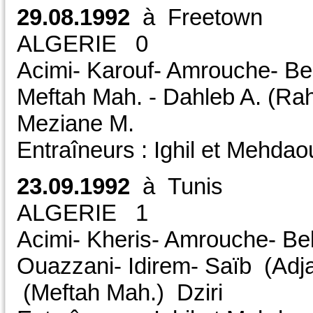
29.08.1992
à Freetow
ALGERIE 0 
Acimi- Karouf- Amrouche- Bel
Meftah Mah. - Dahleb A. (Rah
Meziane M.
Entraîneurs : Ighil et Mehdaou
23.09.1992
à Tunis
ALGERIE 1
Acimi- Kheris- Amrouche- Bel
Ouazzani- Idirem- Saïb (Adja
(Meftah Mah.) Dziri