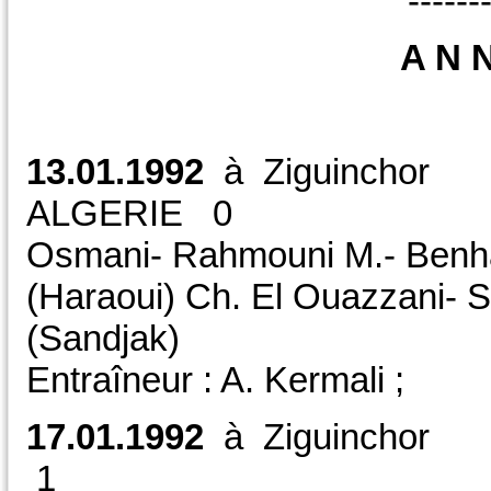
------
A N 
13.01.1992
à Ziguinch
ALGERIE 0 CAN
Osmani- Rahmouni M.- Benhal
(Haraoui) Ch. El Ouazzani- 
(Sandjak)
Entraîneur : A. Kermali ;
17.01.1992
à Ziguinc
1 CAN /PF