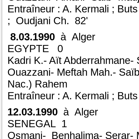
Entraîneur : A. Kermali ; Bu
; Oudjani Ch. 82'
8.03.1990
à Alger
EGYPTE 0 CA
Kadri K.- Aït Abderrahmane- S
Ouazzani- Meftah Mah.- Saïb
Nac.) Rahem
Entraîneur : A. Kermali ; But
12.03.1990
à Alger
SENEGAL 1 CAN
Osmani- Benhalima- Serar- M