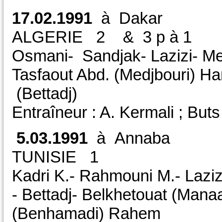
17.02.1991
à Daka
ALGERIE 2 & 3 
Osmani- Sandjak- Lazizi- Me
Tasfaout Abd. (Medjbouri) Ha
(Bettadj)
Entraîneur : A. Kermali ; Bu
5.03.1991
à Annab
TUNISIE 1
Kadri K.- Rahmouni M.- Lazi
- Bettadj- Belkhetouat (Mana
(Benhamadi) Rahem