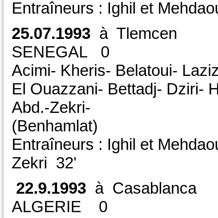
Entraîneurs : Ighil et Mehdaou
25.07.1993
à Tlemc
SENEGAL 0 
Acimi- Kheris- Belatoui- Laziz
El Ouazzani- Bettadj- Dziri- 
Abd.-Zekri-
(Benhamlat)
Entraîneurs : Ighil et Mehdaoui
Zekri 32'
22.9.1993
à Casabl
ALGERIE 0