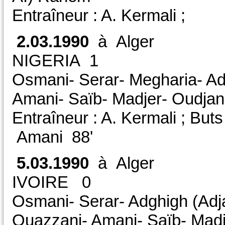
Entraîneur : A. Kermali ;
2.03.1990
à Alge
NIGERIA 1 CA
Osmani- Serar- Megharia- Ad
Amani- Saïb- Madjer- Oudja
Entraîneur : A. Kermali ; Buts
Amani 88'
5.03.1990
à Alger 
IVOIRE 0 CAN/P
Osmani- Serar- Adghigh (Adja
Ouazzani- Amani- Saïb- Madj