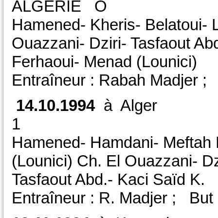
ALGERIE O
Hamened- Kheris- Belatoui- La
Ouazzani- Dziri- Tasfaout Ab
Ferhaoui- Menad (Lounici)
Entraîneur : Rabah Madjer ;
14.10.1994
à Alger
1 CAN 
Hamened- Hamdani- Meftah Ma
(Lounici) Ch. El Ouazzani- D
Tasfaout Abd.- Kaci Saïd K.
Entraîneur : R. Madjer ; But