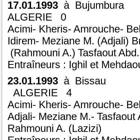
17.01.1993
à Bujumb
ALGERIE 0 CDM
Acimi- Kheris- Amrouche- Bela
Idirem- Meziane M. (Adjali) B
(Rahmouni A.) Tasfaout Abd.
Entraîneurs : Ighil et Mehdao
23.01.1993
à Bissau
ALGERIE 4 
Acimi- Kheris- Amrouche- Bela
Adjali- Meziane M.- Tasfaout 
Rahmouni A. (Lazizi)