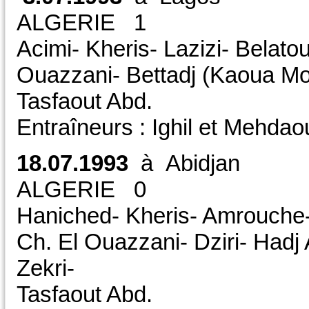
ALGERIE 1 CD
Acimi- Kheris- Lazizi- Belato
Ouazzani- Bettadj (Kaoua Mou
Tasfaout Abd.
Entraîneurs : Ighil et Mehdaou
18.07.1993
à Abidjan
ALGERIE 0 CDM /
Haniched- Kheris- Amrouche- 
Ch. El Ouazzani- Dziri- Had
Zekri-
Tasfaout Abd.