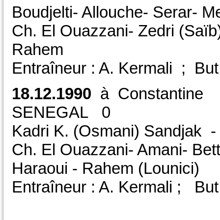
Boudjelti- Allouche- Serar- M
Ch. El Ouazzani- Zedri (Saïb)
Rahem
Entraîneur : A. Kermali ; But
18.12.1990
à Constan
SENEGAL 0
Kadri K. (Osmani) Sandjak -
Ch. El Ouazzani- Amani- Bett
Haraoui - Rahem (Lounici)
Entraîneur : A. Kermali ; Bu