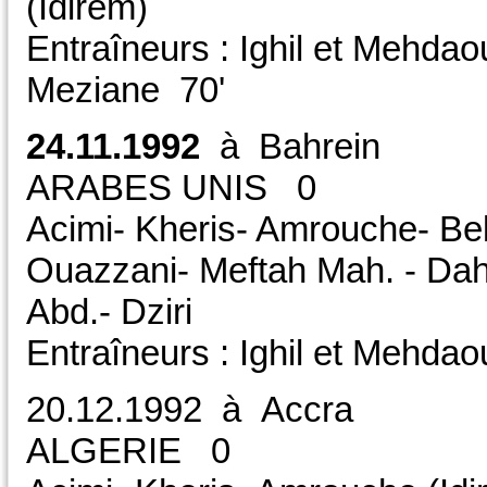
(Idirem)
Entraîneurs : Ighil et Mehdao
Meziane 70'
24.11.1992
à Bahrein
ARABES UNIS 0 
Acimi- Kheris- Amrouche- Bel
Ouazzani- Meftah Mah. - Dahl
Abd.- Dziri
Entraîneurs : Ighil et Mehdaou
20.12.1992 à 
ALGERIE 0 CD