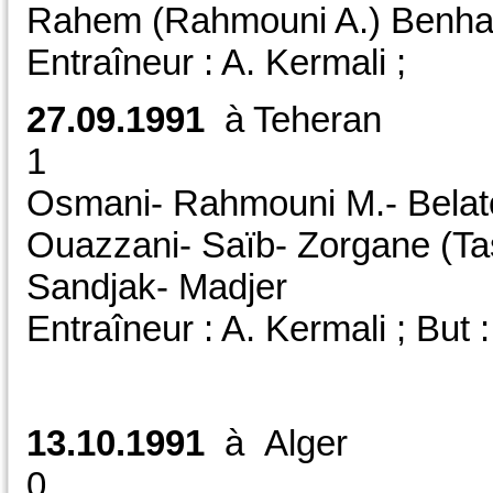
Rahem (Rahmouni A.) Benham
Entraîneur : A. Kermali ;
27.09.1991
à Tehera
1 CAA/ F
Osmani- Rahmouni M.- Belatou
Ouazzani- Saïb- Zorgane (Tas
Sandjak- Madjer
Entraîneur : A. Kermali ; But 
13.10.1991
à Alger
0 CAA / F