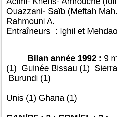
Acimi- Kheris- Amrouche (Idi
Ouazzani- Saïb (Meftah Mah. )
Rahmouni A.
Entraîneurs : Ighil et Mehdao
Bilan année 1992 :
9 m
(1) Guinée Bissau (1) Sierra 
Burundi (1)
Emirat
Unis (1) Ghana (1)