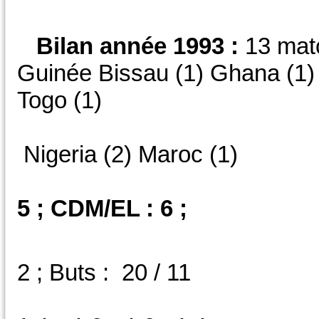
Bilan année 1993 :
13 matc
Guinée Bissau (1) Ghana (1) S
Togo (1)
Guiné
Nigeria (2) Maroc (1)
5 ; CDM/EL : 6 ;
V : 5 ; 
2 ; Buts : 20 / 11
D/OFF : 6 