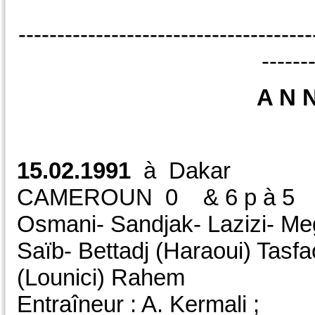
--------------------------------------
------
A N 
15.02.1991
à Dakar
CAMEROUN 0 & 6 
Osmani- Sandjak- Lazizi- Me
Saïb- Bettadj (Haraoui) Tasfa
(Lounici) Rahem
Entraîneur : A. Kermali ;