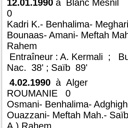
12.01.1990
à Blanc M
0 Amic
Kadri K.- Benhalima- Meghari
Bounaas- Amani- Meftah Mah.
Rahem
Entraîneur : A. Kermali ; Bu
Nac. 38' ; Saïb 89'
4.02.1990
à Alge
ROUMANIE 0 
Osmani- Benhalima- Adghigh-
Ouazzani- Meftah Mah.- Saïb
A.) Rahem