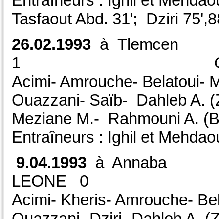
Entraîneurs : Ighil et Mehda
Tasfaout Abd. 31'; Dziri 75',8
26.02.1993
à Tlemce
1 CDM /EL 
Acimi- Amrouche- Belatoui- M
Ouazzani- Saïb- Dahleb A. (Z
Meziane M.- Rahmouni A. (Br
Entraîneurs : Ighil et Mehdao
9.04.1993
à Annaba
LEONE 0 C
Acimi- Kheris- Amrouche- Bel
Ouazzani- Dziri- Dahleb A. (Z