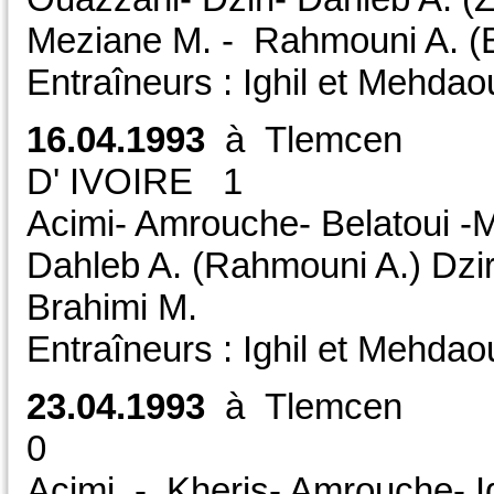
Meziane M. - Rahmouni A. (B
Entraîneurs : Ighil et Mehdao
16.04.1993
à Tlemce
D' IVOIRE 1 CDM 
Acimi- Amrouche- Belatoui -
Dahleb A. (Rahmouni A.) Dzir
Brahimi M.
Entraîneurs : Ighil et Mehdao
23.04.1993
à Tlemc
0 CAN
Acimi - Kheris- Amrouche- Id