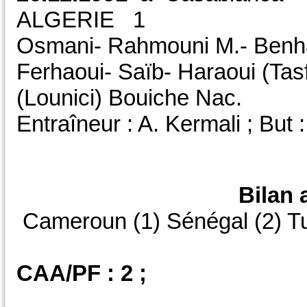
ALGERIE 1
Osmani- Rahmouni M.- Benhal
Ferhaoui- Saïb- Haraoui (Tas
(Lounici) Bouiche Nac.
Entraîneur : A. Kermali ; But 
Bilan 
Cameroun (1) Sénégal (2) Tun
CAA/PF : 2 ;