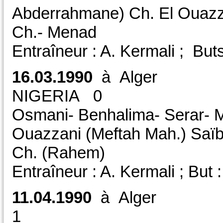
Abderrahmane) Ch. El Ouazza
Ch.- Menad
Entraîneur : A. Kermali ; Bu
16.03.1990
à Alge
NIGERIA 0 CA
Osmani- Benhalima- Serar- M
Ouazzani (Meftah Mah.) Saï
Ch. (Rahem)
Entraîneur : A. Kermali ; But
11.04.1990
à Alger
1 Amic