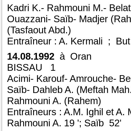
Kadri K.- Rahmouni M.- Belat
Ouazzani- Saïb- Madjer (Ra
(Tasfaout Abd.)
Entraîneur : A. Kermali ; Bu
14.08.1992
à Oran A
BISSAU 1 C
Acimi- Karouf- Amrouche- Bel
Saïb- Dahleb A. (Meftah Mah
Rahmouni A. (Rahem)
Entraîneurs : A.M. Ighil et A
Rahmouni A. 19 '; Saïb 52'