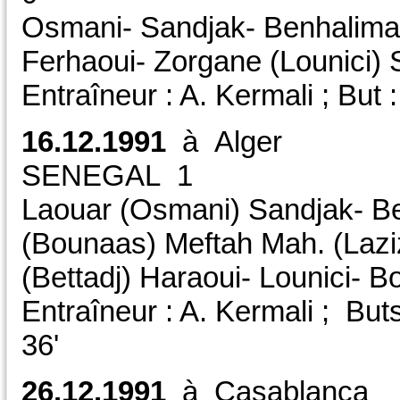
Osmani- Sandjak- Benhalima-
Ferhaoui- Zorgane (Lounici)
Entraîneur : A. Kermali ; But
16.12.1991
à Alge
SENEGAL 1
Laouar (Osmani) Sandjak- Be
(Bounaas) Meftah Mah. (Laziz
(Bettadj) Haraoui- Lounici- 
Entraîneur : A. Kermali ; But
36'
26.12.1991
à Casabl