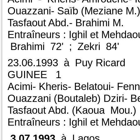
Ouazzani- Saïb (Meziane M.) 
Tasfaout Abd.- Brahimi M.
Entraîneurs : Ighil et Mehdaou
Brahimi 72' ; Zekri 84'
23.06.1993 à Puy 
GUINEE 1 
Acimi- Kheris- Belatoui- Fen
Ouazzani (Boutaleb) Dziri- B
Tasfaout Abd. (Kaoua Mou.)
Entraîneurs : Ighil et Mehda
3.07.1993
à Lagos